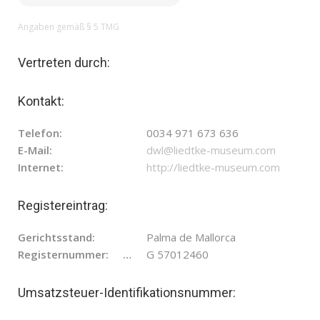
Angaben gemäß § 5 TMG
Vertreten durch:
Kontakt:
Telefon:
0034 971
673 636
E-Mail:
dwl@liedtke-museum.com
Internet:
http://liedtke-museum.com
Registereintrag:
Gerichtsstand:
Palma de Mallorca
Registernummer:
G 57012460
Umsatzsteuer-Identifikationsnummer: